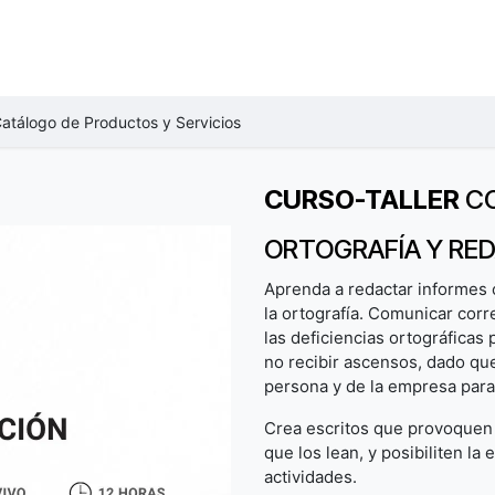
VENTOS
CURSOS
DIPLOMADOS
NEGOCIOS B2B
CERTIF
atálogo de Productos y Servicios
CURSO-TALLER
CO
ORTOGRAFÍA Y RE
Aprenda a redactar informes c
la ortografía. Comunicar cor
las deficiencias ortográfica
no recibir ascensos, dado que
persona y de la empresa para 
Crea escritos que provoquen 
que los lean, y posibiliten la
actividades.