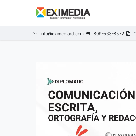
Ir al contenido
NOSOTROS
E
info@eximediard.com
809-563-8572
C