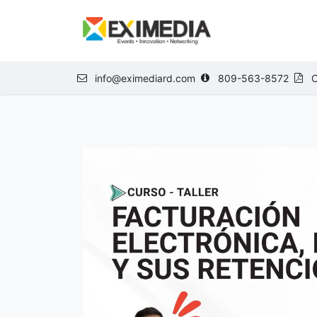
Ir al contenido
NOSOTROS
E
info@eximediard.com
809-563-8572
C