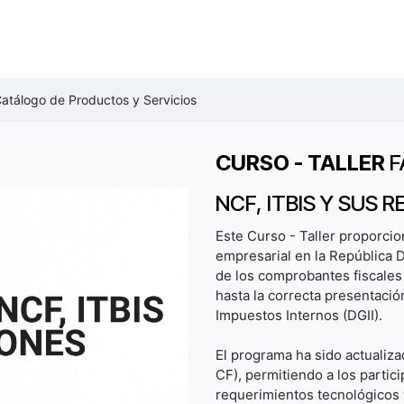
VENTOS
CURSOS
DIPLOMADOS
NEGOCIOS B2B
CERTIF
atálogo de Productos y Servicios
CURSO - TALLER
F
NCF, ITBIS Y SUS 
Este Curso - Taller proporcion
empresarial en la República
de los comprobantes fiscales 
hasta la correcta presentació
Impuestos Internos (DGII).
El programa ha sido actualizad
CF), permitiendo a los partic
requerimientos tecnológicos 