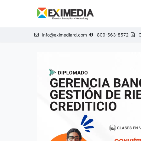
Ir al contenido
NOSOTROS
E
info@eximediard.com
809-563-8572
C