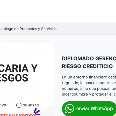
VENTOS
CURSOS
DIPLOMADOS
NEGOCIOS B2B
CERTIF
atálogo de Productos y Servicios
DIPLOMADO GERENCI
RIESGO CREDITICIO
En un entorno financiero cad
regulado, la banca moderna e
números, sino que posean una
incertidumbre y proteger el ca