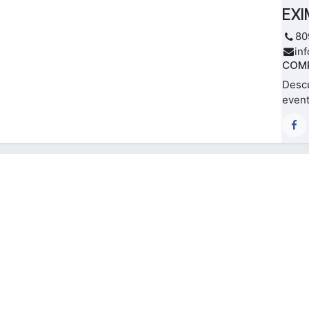
EXI
80
in
COMP
Descu
event