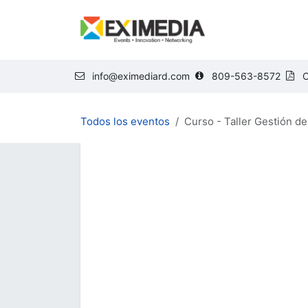
Ir al contenido
NOSOTROS
E
info@eximediard.com
809-563-8572
C
Todos los eventos
Curso - Taller Gestión d