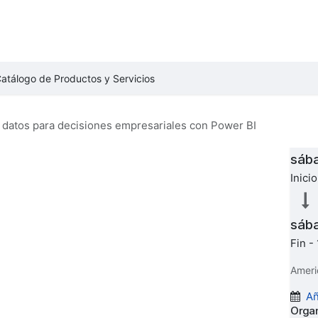
VENTOS
CURSOS
DIPLOMADOS
NEGOCIOS B2B
CERTIF
atálogo de Productos y Servicios
e datos para decisiones empresariales con Power BI
Fecha
sáb
Inici
sáb
Fin -
Ameri
Añ
Orga