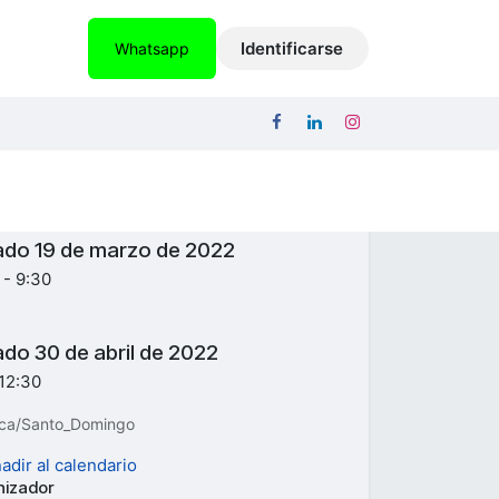
ICACIONES
EMPLEOS
CONTACTO
Identificarse
Whatsapp
 y Hora
ado
19 de marzo de 2022
o -
9:30
ado
30 de abril de 2022
12:30
ca/Santo_Domingo
adir al calendario
nizador